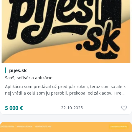
pijes.sk
SaaS, softvér a aplikácie
Aplikáciu som predával už pred pár rokmi, teraz som sa ale k
nej vrátil a celú som ju prerobil, prekopal od základov, Hre
už funguje registráčný/logi
5 000
€
22-10-2025