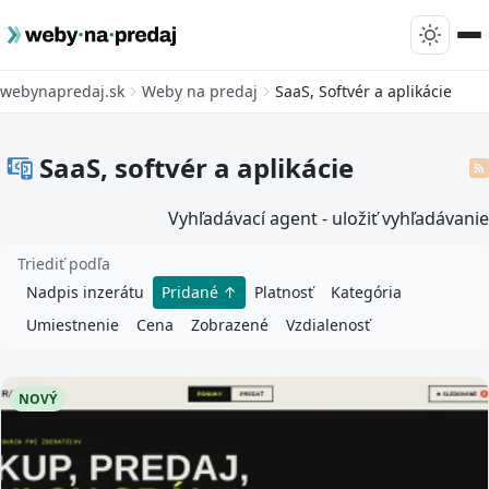
webynapredaj.sk
Weby na predaj
SaaS, Softvér a aplikácie
SaaS, softvér a aplikácie
Vyhľadávací agent - uložiť vyhľadávanie
Triediť podľa
Nadpis inzerátu
Pridané
Platnosť
Kategória
Umiestnenie
Cena
Zobrazené
Vzdialenosť
NOVÝ