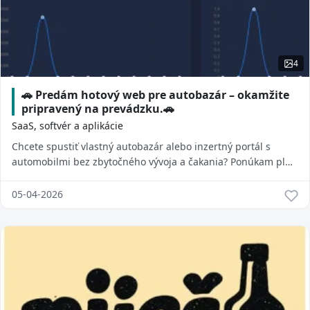
4
🚗 Predám hotový web pre autobazár – okamžite
pripravený na prevádzku.🚗
SaaS, softvér a aplikácie
Chcete spustiť vlastný autobazár alebo inzertný portál s
automobilmi bez zbytočného vývoja a čakania? Ponúkam plne
funkčnú webovú aplikáciu postave...
05-04-2026