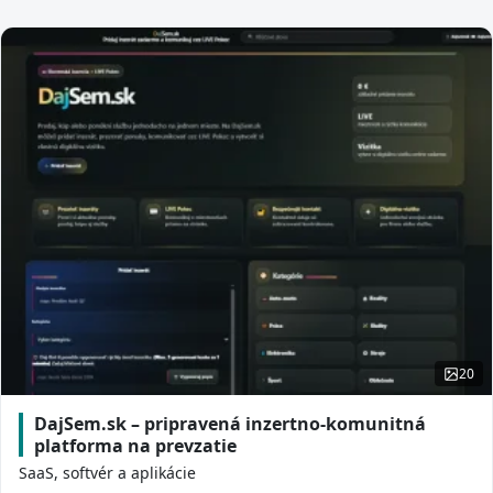
20
DajSem.sk – pripravená inzertno-komunitná
platforma na prevzatie
SaaS, softvér a aplikácie