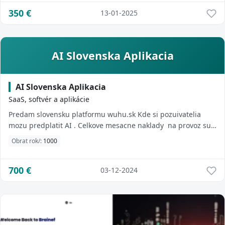
350
€
13-01-2025
AI Slovenska Aplikacia
AI Slovenska Aplikacia
SaaS, softvér a aplikácie
Predam slovensku platformu wuhu.sk Kde si pozuivatelia
mozu predplatit AI . Celkove mesacne naklady na provoz su
10ETomuto projektu som sa venoval po
Obrat rok/:
1000
700
€
03-12-2024