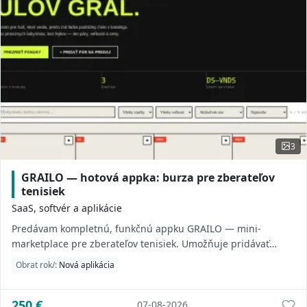
3
GRAILO — hotová appka: burza pre zberateľov
tenisiek
SaaS, softvér a aplikácie
Predávam kompletnú, funkčnú appku GRAILO — mini-
marketplace pre zberateľov tenisiek. Umožňuje pridávať
inzeráty, filtrovať podľa značky/veľkosti/st...
Obrat rok/:
Nová aplikácia
250
€
07-08-2026