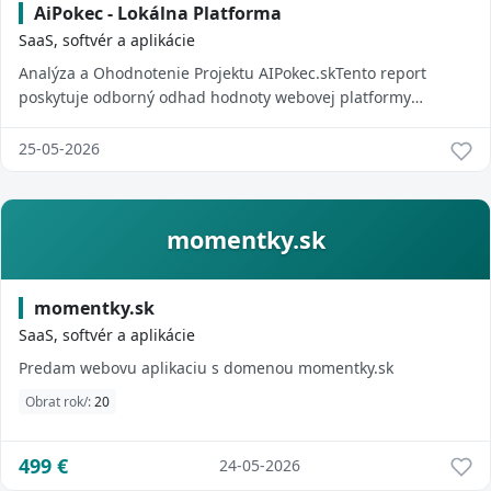
AiPokec - Lokálna Platforma
SaaS, softvér a aplikácie
Analýza a Ohodnotenie Projektu AIPokec.skTento report
poskytuje odborný odhad hodnoty webovej platformy
aipokec.sk na základe technickej analýzy, f...
25-05-2026
momentky.sk
momentky.sk
SaaS, softvér a aplikácie
Predam webovu aplikaciu s domenou momentky.sk
Obrat rok/:
20
499
€
24-05-2026