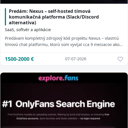
Predám: Nexus – self-hosted tímová
komunikačná platforma (Slack/Discord
alternatíva)
SaaS, softvér a aplikácie
Predávam kompletný zdrojový kód projektu Nexus – vlastnú
tímovú chat platformu, ktorú som vyvíjal cca 9 mesiacov ako
veľký learning projekt (prešie...
1500-2000
€
07-07-2026