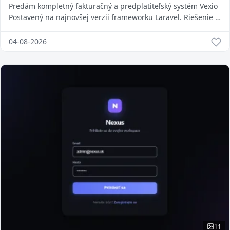
Predám kompletný fakturačný a predplatiteľský systém Vexio
Postavený na najnovšej verzii frameworku Laravel. Riešenie je
vhodné pre freelancerov, a...
04-08-2026
11