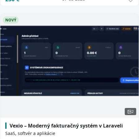
NOVÝ
2
Vexio – Moderný fakturačný systém v Laraveli
SaaS, softvér a aplikácie