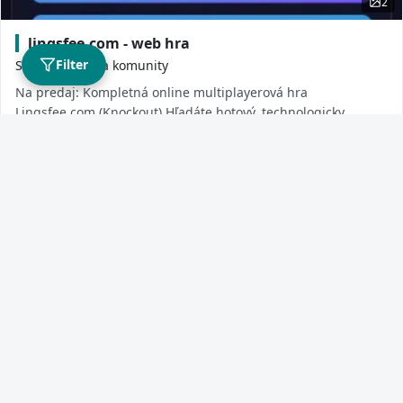
2
lingsfee.com - web hra
Filter
Sociálne siete a komunity
Na predaj: Kompletná online multiplayerová hra
Lingsfee.com (Knockout) Hľadáte hotový, technologicky
vyspelý a vysoko návykový herný projekt pripra...
05-06-2026
1
2
3
4
5
6
7
8
9
10