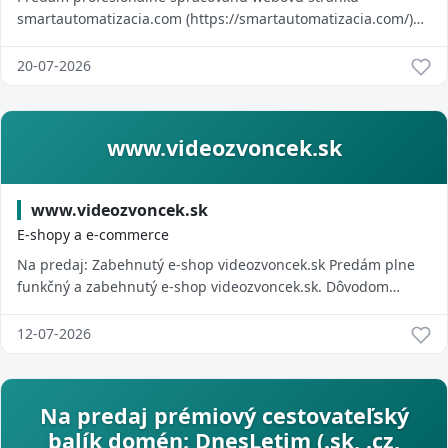
smartautomatizacia.com (https://smartautomatizacia.com/)
spolu s doménou. Projekt je vhodný pre člov...
20-07-2026
www.videozvoncek.sk
www.videozvoncek.sk
E-shopy a e-commerce
Na predaj: Zabehnutý e-shop videozvoncek.sk Predám plne
funkčný a zabehnutý e-shop videozvoncek.sk. Dôvodom
predaja nie je neúspech projektu, ale v...
12-07-2026
Na predaj prémiový cestovateľský
balík domén: DnesLetim (.sk, .cz,