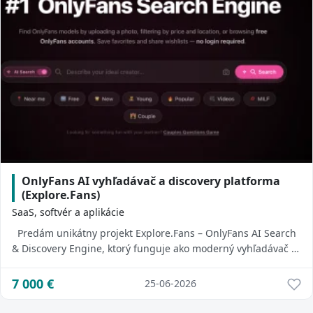
OnlyFans AI vyhľadávač a discovery platforma
(Explore.Fans)
SaaS, softvér a aplikácie
Predám unikátny projekt Explore.Fans – OnlyFans AI Search
& Discovery Engine, ktorý funguje ako moderný vyhľadávač a
katalóg creatorov s pok...
7 000
€
25-06-2026