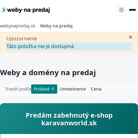
webynapredaj.sk
Weby na predaj
×
Upozornenie
Táto položka nie je dostupná.
Weby a domény na predaj
Triediť podľa
Pridané
Umiestnenie
Cena
Predám zabehnutý e-shop
karavanworld.sk