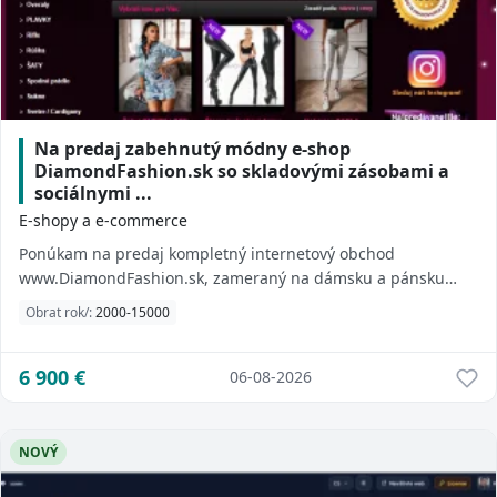
Na predaj zabehnutý módny e-shop
DiamondFashion.sk so skladovými zásobami a
sociálnymi ...
E-shopy a e-commerce
Ponúkam na predaj kompletný internetový obchod
www.DiamondFashion.sk, zameraný na dámsku a pánsku
módu, obuv, kabelky a módne doplnky. Projekt má ...
Obrat rok/:
2000-15000
6 900
€
06-08-2026
NOVÝ