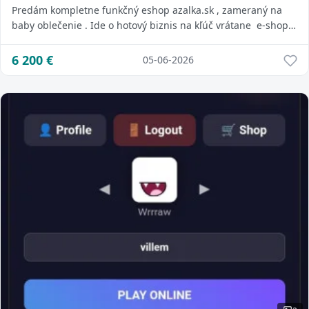
Predám kompletne funkčný eshop azalka.sk , zameraný na
baby oblečenie . Ide o hotový biznis na kľúč vrátane e-shopu,
skladu, kvalitné SEO optimal...
6 200
€
05-06-2026