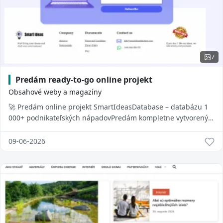
7
Predám ready-to-go online projekt
Obsahové weby a magazíny
🚀 Predám online projekt SmartIdeasDatabase – databázu 1
000+ podnikateľských nápadovPredám kompletne vytvorený
online projekt SmartIdeasDatabase.co...
09-06-2026