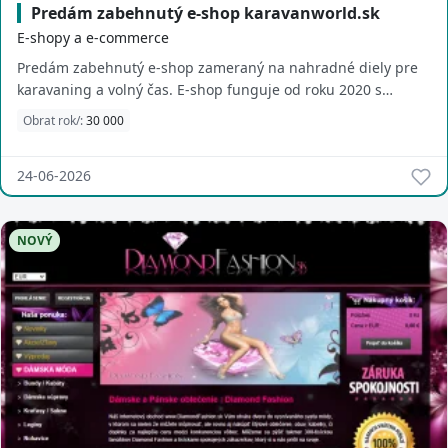
Predám zabehnutý e-shop karavanworld.sk
E-shopy a e-commerce
Predám zabehnutý e-shop zameraný na nahradné diely pre
karavaning a volný čas. E-shop funguje od roku 2020 s
klientelou v SK,CZ,HU,RO. E-shop sa pr...
Obrat rok/:
30 000
24-06-2026
NOVÝ