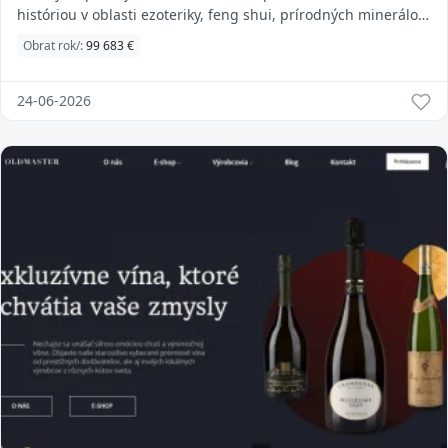
históriou v oblasti ezoteriky, feng shui, prírodných minerálov,
náramkov, vonných tyčiniek, kadidi...
Obrat rok/:
99 683 €
24-06-2026