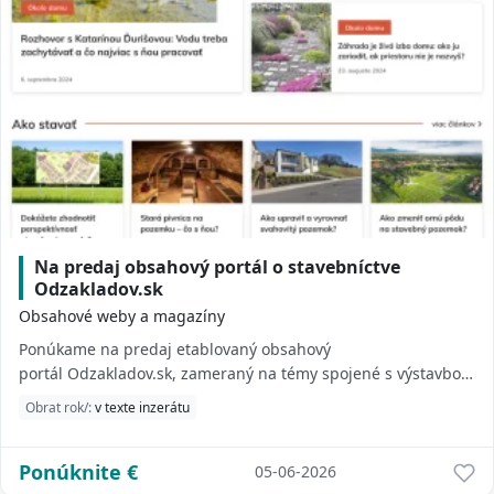
Na predaj obsahový portál o stavebníctve
Odzakladov.sk
Obsahové weby a magazíny
Ponúkame na predaj etablovaný obsahový
portál Odzakladov.sk, zameraný na témy spojené s výstavbou,
rekonštrukciou a bývaním. Web má vybudovanú stab...
Obrat rok/:
v texte inzerátu
Ponúknite
€
05-06-2026