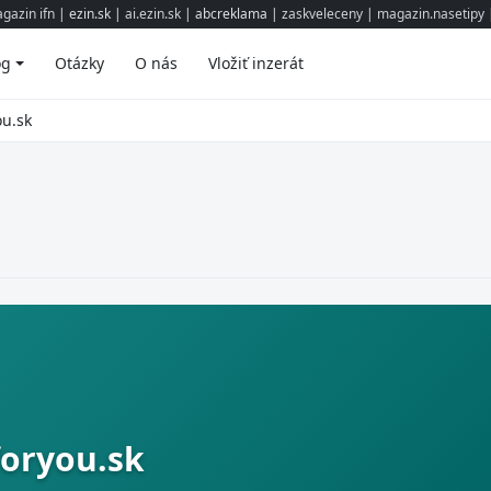
gazin ifn
| ezin.sk |
ai.ezin.sk
| abcreklama |
zaskveleceny
|
magazin.nasetipy
|
og
Otázky
O nás
Vložiť inzerát
u.sk
oryou.sk