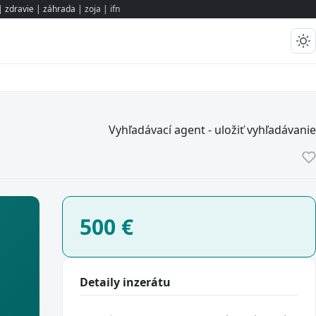
 zdravie | záhrada |
zoja
|
ifn
Vyhľadávací agent - uložiť vyhľadávanie
500
€
Detaily inzerátu