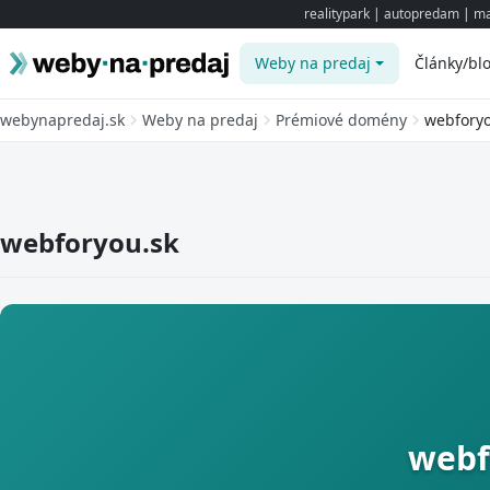
realitypark
|
autopredam
|
ma
Weby na predaj
Články/bl
webynapredaj.sk
Weby na predaj
Prémiové domény
webforyo
webforyou.sk
webf