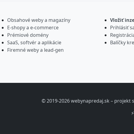
Obsahové weby a magazíny
Vložiť inz
E-shopy a e-commerce
Prihlásiť s
Prémiové domény
Registráci
SaaS, softvér a aplikácie
Balíčky kre
Firemné weby a lead-gen
© 2019-2026 webynapredaj.sk – projekt s
⚡