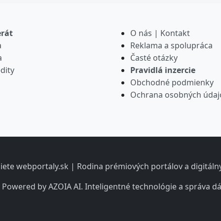
erát
O nás | Kontakt
a
Reklama a spolupráca
a
Časté otázky
dity
Pravidlá inzercie
Obchodné podmienky
Ochrana osobných údaj
iete webportaly.sk | Rodina prémiových portálov a digitál
 Powered by AZOIA AI. Inteligentné technológie a správa dá