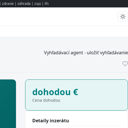
 zdravie | záhrada |
zoja
|
ifn
Vyhľadávací agent - uložiť vyhľadávanie
dohodou
€
Cena dohodou
Detaily inzerátu