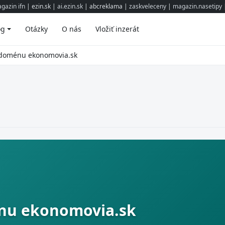
gazin ifn
| ezin.sk |
ai.ezin.sk
| abcreklama |
zaskveleceny
|
magazin.nasetipy
|
og
Otázky
O nás
Vložiť inzerát
doménu ekonomovia.sk
nu ekonomovia.sk