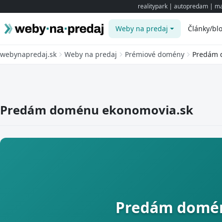
realitypark
|
autopredam
|
ma
Weby na predaj
Články/bl
webynapredaj.sk
Weby na predaj
Prémiové domény
Predám 
Predám doménu ekonomovia.sk
Predám domé