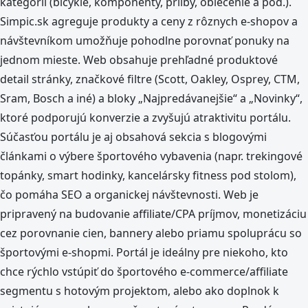
kategórií (bicykle, komponenty, prilby, oblečenie a pod.).
Simpic.sk agreguje produkty a ceny z rôznych e-shopov a
návštevníkom umožňuje pohodlne porovnať ponuky na
jednom mieste. Web obsahuje prehľadné produktové
detail stránky, značkové filtre (Scott, Oakley, Osprey, CTM,
Sram, Bosch a iné) a bloky „Najpredávanejšie“ a „Novinky“,
ktoré podporujú konverzie a zvyšujú atraktivitu portálu.
Súčasťou portálu je aj obsahová sekcia s blogovými
článkami o výbere športového vybavenia (napr. trekingové
topánky, smart hodinky, kancelársky fitness pod stolom),
čo pomáha SEO a organickej návštevnosti. Web je
pripravený na budovanie affiliate/CPA príjmov, monetizáciu
cez porovnanie cien, bannery alebo priamu spoluprácu so
športovými e‑shopmi. Portál je ideálny pre niekoho, kto
chce rýchlo vstúpiť do športového e‑commerce/affiliate
segmentu s hotovým projektom, alebo ako doplnok k