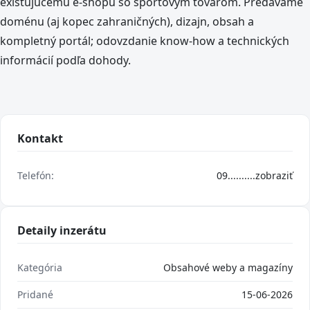
existujúcemu e‑shopu so športovým tovarom. Predávame
doménu (aj kopec zahraničných), dizajn, obsah a
kompletný portál; odovzdanie know-how a technických
informácií podľa dohody.
Kontakt
Telefón:
09..........
zobraziť
Detaily inzerátu
Kategória
Obsahové weby a magazíny
Pridané
15-06-2026