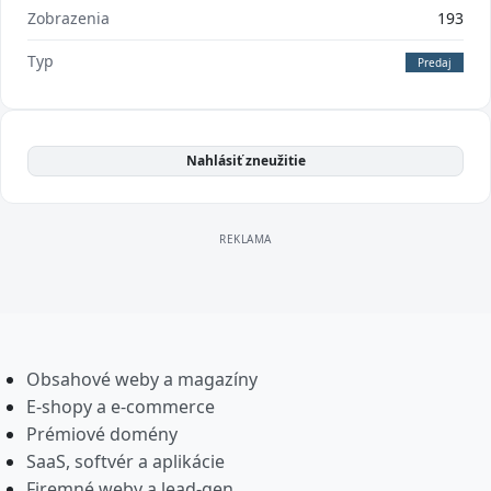
Zobrazenia
193
Typ
Predaj
Nahlásiť zneužitie
Obsahové weby a magazíny
E-shopy a e-commerce
Prémiové domény
SaaS, softvér a aplikácie
Firemné weby a lead-gen