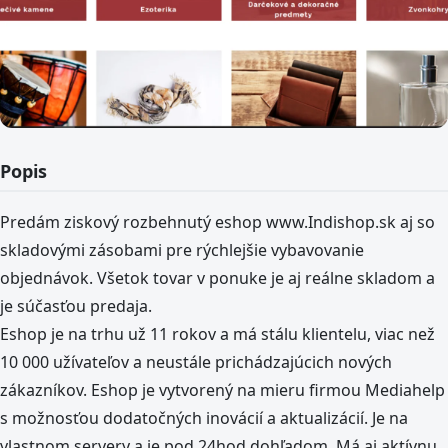
Popis
Predám ziskový rozbehnutý eshop www.Indishop.sk aj so
skladovými zásobami pre rýchlejšie vybavovanie
objednávok. Všetok tovar v ponuke je aj reálne skladom a
je súčasťou predaja.
Eshop je na trhu už 11 rokov a má stálu klientelu, viac než
10 000 užívateľov a neustále prichádzajúcich nových
zákazníkov. Eshop je vytvorený na mieru firmou Mediahelp
s možnosťou dodatočných inovácií a aktualizácií. Je na
vlastnom servery a je pod 24hod dohľadom. Má aj aktívnu