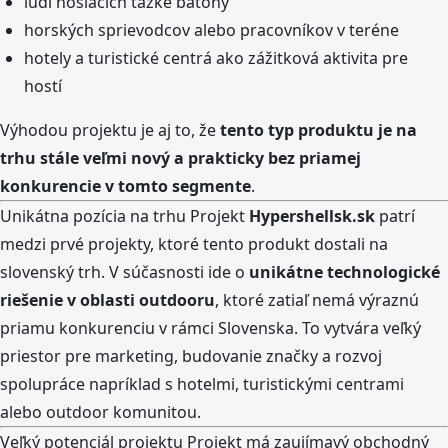
ľudí nosiacich ťažké batohy
horských sprievodcov alebo pracovníkov v teréne
hotely a turistické centrá ako zážitková aktivita pre
hostí
Výhodou projektu je aj to, že
tento typ produktu je na
trhu stále veľmi nový a prakticky bez priamej
konkurencie v tomto segmente
.
Unikátna pozícia na trhu Projekt
Hypershellsk.sk
patrí
medzi prvé projekty, ktoré tento produkt dostali na
slovenský trh. V súčasnosti ide o
unikátne technologické
riešenie v oblasti outdooru
, ktoré zatiaľ nemá výraznú
priamu konkurenciu v rámci Slovenska. To vytvára veľký
priestor pre marketing, budovanie značky a rozvoj
spolupráce napríklad s hotelmi, turistickými centrami
alebo outdoor komunitou.
Veľký potenciál projektu Projekt má zaujímavý obchodný