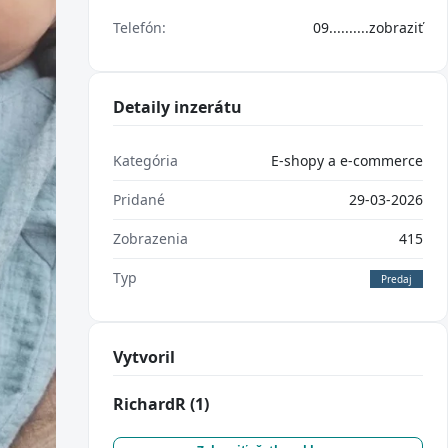
Telefón:
09..........
zobraziť
Detaily inzerátu
Kategória
E-shopy a e-commerce
Pridané
29-03-2026
Zobrazenia
415
Typ
Predaj
Vytvoril
RichardR
(1)