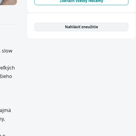
Zobraziť všetky reklamy
Nahlásiť zneužitie
 slow
veľkých
lšieho
najmä
ny,
e o