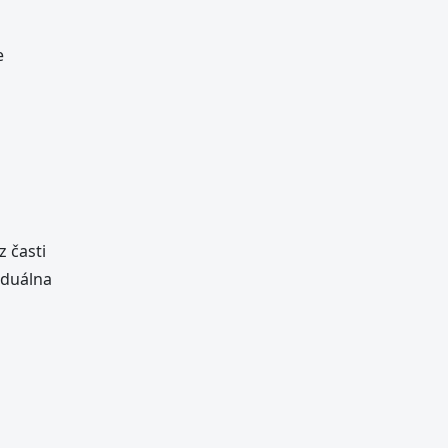
e
z časti
iduálna