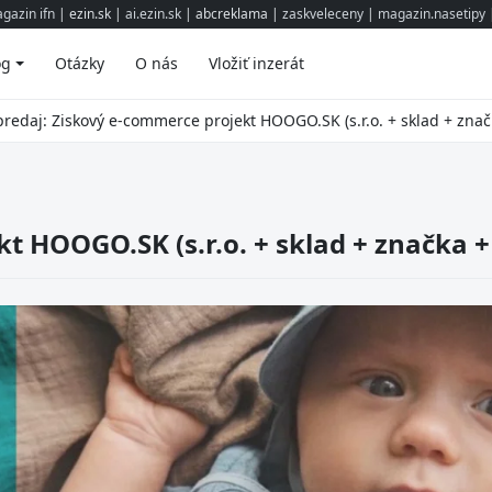
gazin ifn
| ezin.sk |
ai.ezin.sk
| abcreklama |
zaskveleceny
|
magazin.nasetipy
|
og
Otázky
O nás
Vložiť inzerát
redaj: Ziskový e-commerce projekt HOOGO.SK (s.r.o. + sklad + značk
 HOOGO.SK (s.r.o. + sklad + značka + 