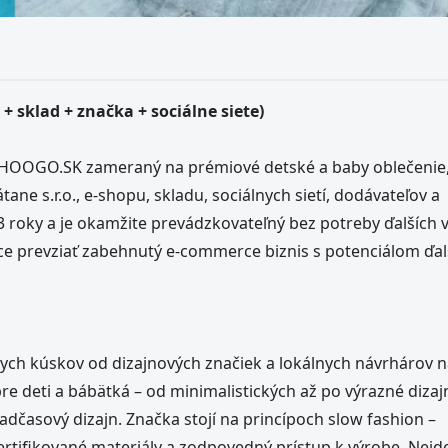
 sklad + značka + sociálne siete)
HOOGO.SK zameraný na prémiové detské a baby oblečenie,
tane s.r.o., e-shopu, skladu, sociálnych sietí, dodávateľov a
 roky a je okamžite prevádzkovateľný bez potreby ďalších 
 chce prevziať zabehnutý e-commerce biznis s potenciálom ďa
ch kúskov od dizajnových značiek a lokálnych návrhárov 
re deti a bábätká – od minimalistických až po výrazné dizaj
adčasový dizajn. Značka stojí na princípoch slow fashion –
certifikované materiály a zodpovedný prístup k výrobe. Nejd