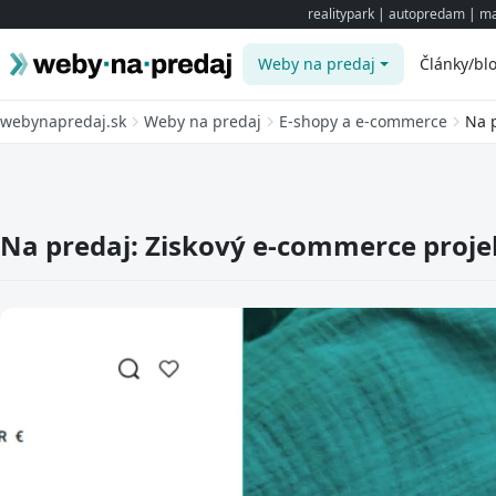
realitypark
|
autopredam
|
ma
Weby na predaj
Články/bl
webynapredaj.sk
Weby na predaj
E-shopy a e-commerce
Na p
Na predaj: Ziskový e-commerce projekt