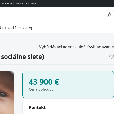
 zdravie | záhrada |
zoja
|
ifn
a + sociálne siete)
Vyhľadávací agent - uložiť vyhľadávanie
sociálne siete)
43 900
€
Cena dohodou
Kontakt