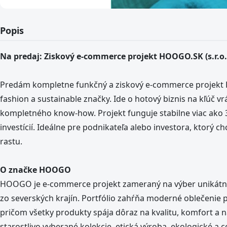
Popis
Na predaj: Ziskový e-commerce projekt HOOGO.SK (s.r.o. +
Predám kompletne funkčný a ziskový e-commerce projekt 
fashion a sustainable značky. Ide o hotový biznis na kľúč vrá
kompletného know-how. Projekt funguje stabilne viac ako 3
investícií. Ideálne pre podnikateľa alebo investora, ktorý
rastu.
O značke HOOGO
HOOGO je e-commerce projekt zameraný na výber unikátny
zo severských krajín. Portfólio zahŕňa moderné oblečenie p
pričom všetky produkty spája dôraz na kvalitu, komfort a n
starostlivo vyberané kolekcie, etická výroba, ekologické a 