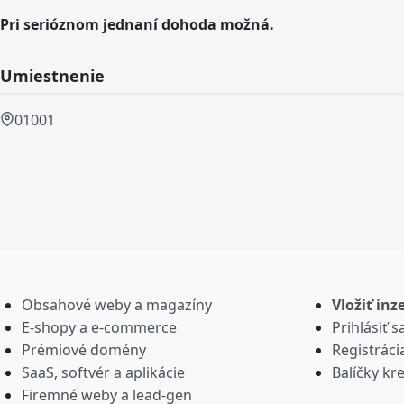
Pri serióznom jednaní dohoda možná.
Umiestnenie
01001
Obsahové weby a magazíny
Vložiť inz
E-shopy a e-commerce
Prihlásiť s
Prémiové domény
Registráci
SaaS, softvér a aplikácie
Balíčky kre
Firemné weby a lead-gen