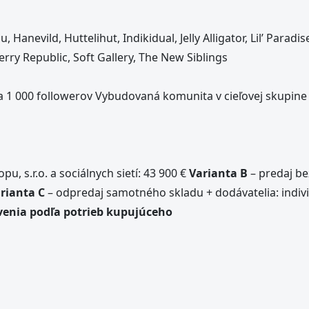
anevild, Huttelihut, Indikidual, Jelly Alligator, Lil’ Paradis
ry Republic, Soft Gallery, The New Siblings
a 1 000 followerov Vybudovaná komunita v cieľovej skupine
u, s.r.o. a sociálnych sietí: 43 900 €
Varianta B
– predaj be
rianta C
– odpredaj samotného skladu + dodávatelia: indiv
venia podľa potrieb kupujúceho