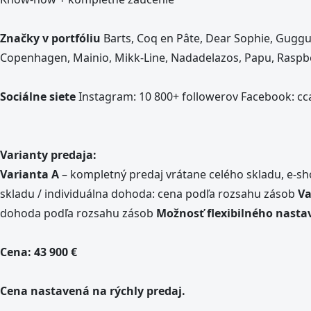
Značky v portfóliu
Barts, Coq en Pâte, Dear Sophie, Gugguu, H
Copenhagen, Mainio, Mikk-Line, Nadadelazos, Papu, Raspber
Sociálne siete
Instagram: 10 800+ followerov Facebook: cc
Varianty predaja:
Varianta A
– kompletný predaj vrátane celého skladu, e-shop
skladu / individuálna dohoda: cena podľa rozsahu zásob
Va
dohoda podľa rozsahu zásob
Možnosť flexibilného nasta
Cena:
43 900 €
Cena nastavená na rýchly predaj.