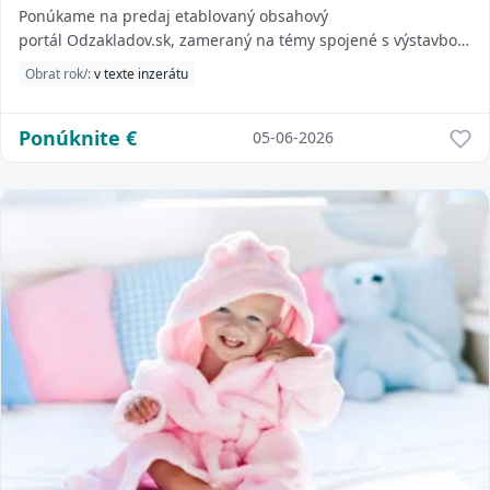
Ponúkame na predaj etablovaný obsahový
portál Odzakladov.sk, zameraný na témy spojené s výstavbou,
rekonštrukciou a bývaním. Web má vybudovanú stab...
Obrat rok/:
v texte inzerátu
Ponúknite
€
05-06-2026