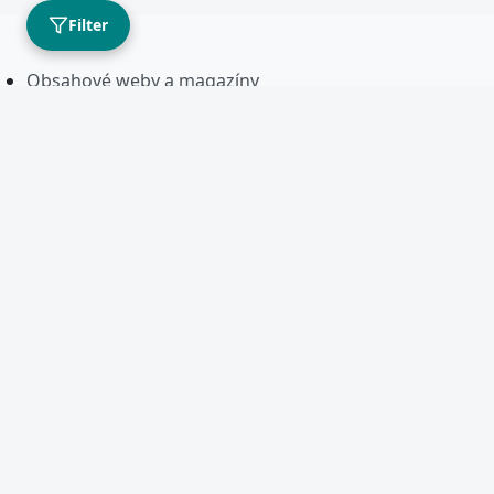
Filter
Obsahové weby a magazíny
E-shopy a e-commerce
Prémiové domény
SaaS, softvér a aplikácie
Firemné weby a lead-gen
Vložiť inzerát
Prihlásiť sa
Registrácia
Balíčky kredity
O nás | Kontakt
Reklama a spolupráca