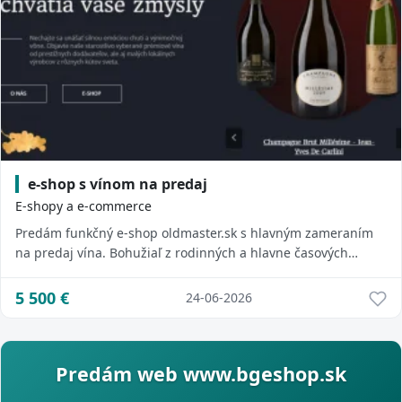
e-shop s vínom na predaj
E-shopy a e-commerce
Predám funkčný e-shop oldmaster.sk s hlavným zameraním
na predaj vína. Bohužiaľ z rodinných a hlavne časových
dôvodov sa tomuto projektu nemôžem ...
5 500
€
24-06-2026
Predám web www.bgeshop.sk