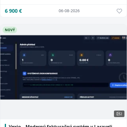
6 900
€
06-08-2026
NOVÝ
2
Vexio – Moderný fakturačný systém v Laraveli