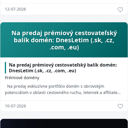
predaja nie je neúspech projektu, ale v...
12-07-2026
Na predaj prémiový cestovateľský
balík domén: DnesLetim (.sk, .cz,
.com, .eu)
Na predaj prémiový cestovateľský balík domén:
DnesLetim (.sk, .cz, .com, .eu)
Prémiové domény
Na predaj exkluzívne portfólio domén s obrovským
potenciálom v oblasti cestovného ruchu, leteniek a affiliate
marketingu. Ide o chytľavý, ľahko z...
10-07-2026