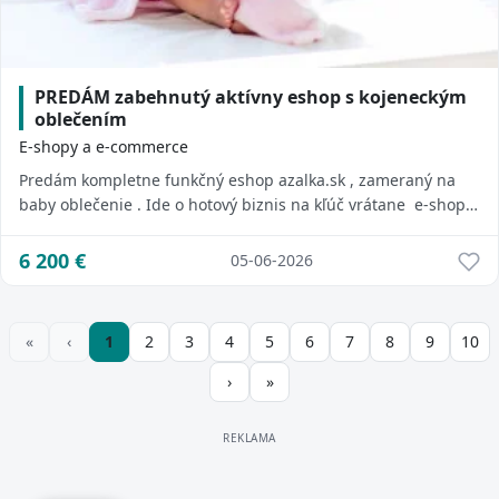
PREDÁM zabehnutý aktívny eshop s kojeneckým
oblečením
E-shopy a e-commerce
Predám kompletne funkčný eshop azalka.sk , zameraný na
baby oblečenie . Ide o hotový biznis na kľúč vrátane e-shopu,
skladu, kvalitné SEO optimal...
6 200
€
05-06-2026
1
2
3
4
5
6
7
8
9
10