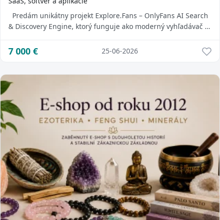
SaaS, softvér a aplikácie
Predám unikátny projekt Explore.Fans – OnlyFans AI Search
& Discovery Engine, ktorý funguje ako moderný vyhľadávač a
katalóg creatorov s pok...
7 000
€
25-06-2026