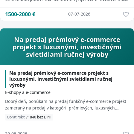
veľký learning projekt (prešie...
1500-2000
€
07-07-2026
Na predaj prémiový e-commerce
projekt s luxusnými, investičnými
svietidlami ručnej výroby
Na predaj prémiový e-commerce projekt s
luxusnými, investičnými svietidlami ručnej
výroby
E-shopy a e-commerce
Dobrý deň, ponúkam na predaj funkčný e-commerce projekt
zameraný na predaj v kategórii prémiových, luxusných,
investičných svietidiel ručnej výroby...
Obrat rok/:
71840 bez DPH
29-06-2026