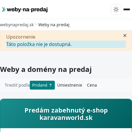
webynapredaj.sk
Weby na predaj
×
Upozornenie
Táto položka nie je dostupná.
Weby a domény na predaj
Triediť podľa
Pridané
Umiestnenie
Cena
Predám zabehnutý e-shop
karavanworld.sk