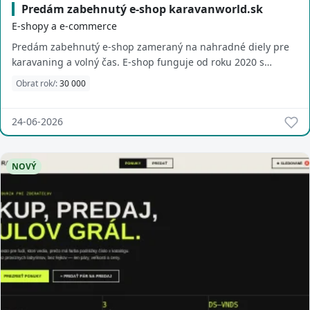
Predám zabehnutý e-shop karavanworld.sk
E-shopy a e-commerce
Predám zabehnutý e-shop zameraný na nahradné diely pre
karavaning a volný čas. E-shop funguje od roku 2020 s
klientelou v SK,CZ,HU,RO. E-shop sa pr...
Obrat rok/:
30 000
24-06-2026
NOVÝ