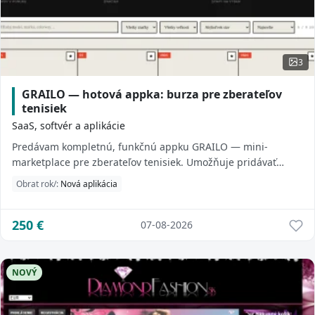
3
GRAILO — hotová appka: burza pre zberateľov
tenisiek
SaaS, softvér a aplikácie
Predávam kompletnú, funkčnú appku GRAILO — mini-
marketplace pre zberateľov tenisiek. Umožňuje pridávať
inzeráty, filtrovať podľa značky/veľkosti/st...
Obrat rok/:
Nová aplikácia
250
€
07-08-2026
NOVÝ