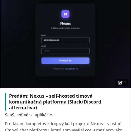
11
Predám: Nexus – self-hosted tímová
komunikačná platforma (Slack/Discord
alternatíva)
SaaS, softvér a aplikácie
Predávam kompletný zdrojový kód projektu Nexus – vlastnú
tímovú chat platformu, ktorú som vyvíjal cca 9 mesiacov ako