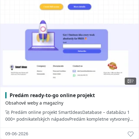
7
Predám ready-to-go online projekt
Obsahové weby a magazíny
🚀 Predám online projekt SmartIdeasDatabase – databázu 1
000+ podnikateľských nápadovPredám kompletne vytvorený
online projekt SmartIdeasDatabase.co...
09-06-2026