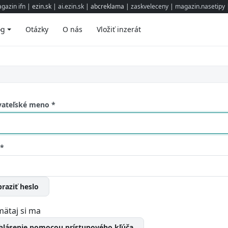
gazin ifn
| ezin.sk |
ai.ezin.sk
| abcreklama |
zaskveleceny
|
magazin.nasetipy
|
og
Otázky
O nás
Vložiť inzerát
vateľské meno
*
*
raziť heslo
ätaj si ma
ihlásenie pomocou prístupového kľúča