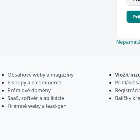
Pri
Nepamätát
Obsahové weby a magazíny
Vložiť inz
E-shopy a e-commerce
Prihlásiť s
Prémiové domény
Registráci
SaaS, softvér a aplikácie
Balíčky kre
Firemné weby a lead-gen